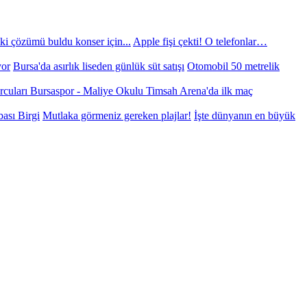
ki çözümü buldu konser için...
Apple fişi çekti! O telefonlar…
yor
Bursa'da asırlık liseden günlük süt satışı
Otomobil 50 metrelik
orcuları
Bursaspor - Maliye Okulu
Timsah Arena'da ilk maç
bası Birgi
Mutlaka görmeniz gereken plajlar!
İşte dünyanın en büyük