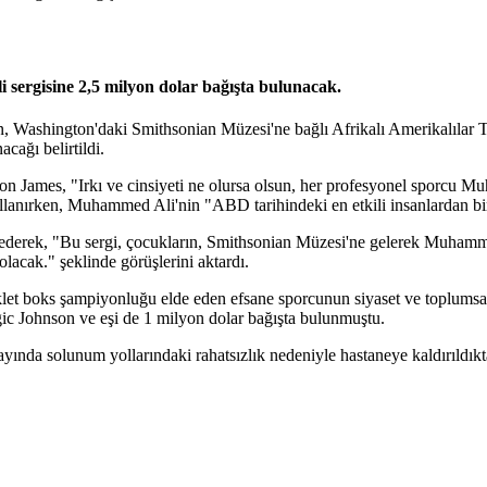
sergisine 2,5 milyon dolar bağışta bulunacak.
n, Washington'daki Smithsonian Müzesi'ne bağlı Afrikalı Amerikalılar
cağı belirtildi.
ron James, "Irkı ve cinsiyeti ne olursa olsun, her profesyonel sporcu
 kullanırken, Muhammed Ali'nin "ABD tarihindeki en etkili insanlardan b
erek, "Bu sergi, çocukların, Smithsonian Müzesi'ne gelerek Muhammed' A
lacak." şeklinde görüşlerini aktardı.
let boks şampiyonluğu elde eden efsane sporcunun siyaset ve toplumsal 
c Johnson ve eşi de 1 milyon dolar bağışta bulunmuştu.
ında solunum yollarındaki rahatsızlık nedeniyle hastaneye kaldırıldık