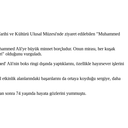
 Tarihi ve Kültürü Ulusal Müzesi'nde ziyaret edilebilen "Muhammed
 Muhammed Ali'ye büyük minnet borçludur. Onun mirası, her kuşak
iri" olduğunu vurguladı.
li'nin boks ringi dışında yaptıklarını, özellikle hayırsever işlerini
etkinlik alanlarındaki başarılarını da ortaya koyduğu sergiye, daha
tan sonra 74 yaşında hayata gözlerini yummuştu.