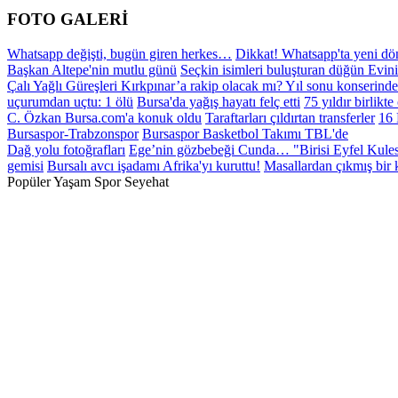
FOTO GALERİ
Whatsapp değişti, bugün giren herkes…
Dikkat! Whatsapp'ta yeni dön
Başkan Altepe'nin mutlu günü
Seçkin isimleri buluşturan düğün
Evini
Çalı Yağlı Güreşleri Kırkpınar’a rakip olacak mı?
Yıl sonu konserinde
uçurumdan uçtu: 1 ölü
Bursa'da yağış hayatı felç etti
75 yıldır birlikte
C. Özkan Bursa.com'a konuk oldu
Taraftarları çıldırtan transferler
16 
Bursaspor-Trabzonspor
Bursaspor Basketbol Takımı TBL'de
Dağ yolu fotoğrafları
Ege’nin gözbebeği Cunda…
"Birisi Eyfel Kule
gemisi
Bursalı avcı işadamı Afrika'yı kuruttu!
Masallardan çıkmış bir k
Popüler
Yaşam
Spor
Seyehat