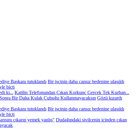
diye Başkanı tutuklandı
Bir işçinin daha cansız bedenine ulaşıldı
le biçti
di ki...
Katilin Telefonundan Çıkan Korkunç Gerçek Tek Kurban...
 Sonra Bir Daha Kulak Çubuğu Kullanmayacaksın
Gözü kızardı
diye Başkanı tutuklandı
Bir işçinin daha cansız bedenine ulaşıldı
le biçti
rısını çıkarıp yemek yanlış"
Dudağındaki sivilcenin içinden çıkan
layacak