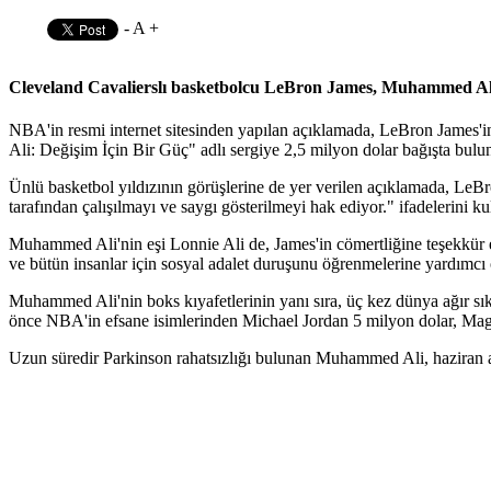
-
A
+
Cleveland Cavalierslı basketbolcu LeBron James, Muhammed Ali 
NBA'in resmi internet sitesinden yapılan açıklamada, LeBron James'i
Ali: Değişim İçin Bir Güç" adlı sergiye 2,5 milyon dolar bağışta buluna
Ünlü basketbol yıldızının görüşlerine de yer verilen açıklamada, LeB
tarafından çalışılmayı ve saygı gösterilmeyi hak ediyor." ifadelerini
Muhammed Ali'nin eşi Lonnie Ali de, James'in cömertliğine teşekkür ed
ve bütün insanlar için sosyal adalet duruşunu öğrenmelerine yardımcı o
Muhammed Ali'nin boks kıyafetlerinin yanı sıra, üç kez dünya ağır sık
önce NBA'in efsane isimlerinden Michael Jordan 5 milyon dolar, Magi
Uzun süredir Parkinson rahatsızlığı bulunan Muhammed Ali, haziran ay