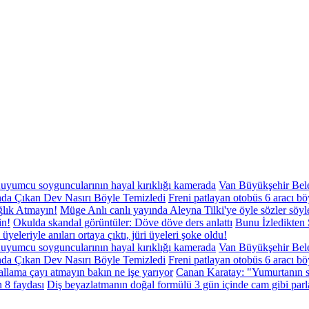
uyumcu soyguncularının hayal kırıklığı kamerada
Van Büyükşehir Bele
da Çıkan Dev Nasırı Böyle Temizledi
Freni patlayan otobüs 6 aracı böy
ğlık Atmayın!
Müge Anlı canlı yayında Aleyna Tilki'ye öyle sözler söyle
in!
Okulda skandal görüntüler: Döve döve ders anlattı
Bunu İzledikten
yeleriyle anıları ortaya çıktı, jüri üyeleri şoke oldu!
uyumcu soyguncularının hayal kırıklığı kamerada
Van Büyükşehir Bele
da Çıkan Dev Nasırı Böyle Temizledi
Freni patlayan otobüs 6 aracı böy
allama çayı atmayın bakın ne işe yarıyor
Canan Karatay: "Yumurtanın sa
 8 faydası
Diş beyazlatmanın doğal formülü 3 gün içinde cam gibi par