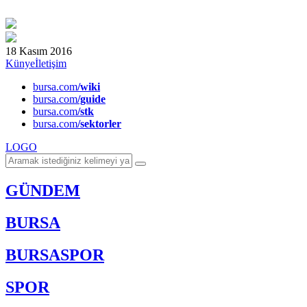
18 Kasım 2016
Künye
İletişim
bursa.com
/wiki
bursa.com
/guide
bursa.com
/stk
bursa.com
/sektorler
LOGO
GÜNDEM
BURSA
BURSASPOR
SPOR