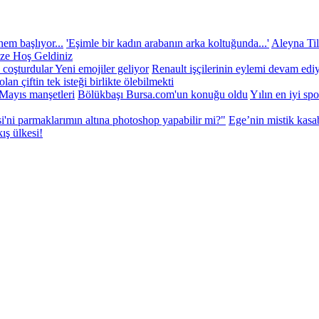
em başlıyor...
'Eşimle bir kadın arabanın arka koltuğunda...'
Aleyna Til
ze Hoş Geldiniz
 coşturdular
Yeni emojiler geliyor
Renault işçilerinin eylemi devam edi
 olan çiftin tek isteği birlikte ölebilmekti
Mayıs manşetleri
Bölükbaşı Bursa.com'un konuğu oldu
Yılın en iyi sp
si'ni parmaklarımın altına photoshop yapabilir mi?"
Ege’nin mistik kasa
ış ülkesi!