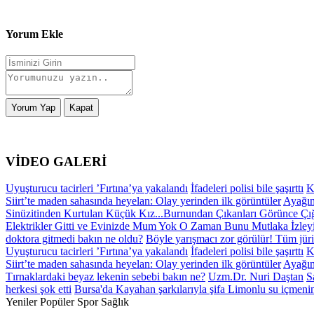
Yorum Ekle
Yorum Yap
Kapat
VİDEO GALERİ
Uyuşturucu tacirleri ’Fırtına’ya yakalandı
İfadeleri polisi bile şaşırttı
K
Siirt’te maden sahasında heyelan: Olay yerinden ilk görüntüler
Ayağın
Sinüzitinden Kurtulan Küçük Kız...Burnundan Çıkanları Görünce Çı
Elektrikler Gitti ve Evinizde Mum Yok O Zaman Bunu Mutlaka İzley
doktora gitmedi bakın ne oldu?
Böyle yarışmacı zor görülür! Tüm jüri ü
Uyuşturucu tacirleri ’Fırtına’ya yakalandı
İfadeleri polisi bile şaşırttı
K
Siirt’te maden sahasında heyelan: Olay yerinden ilk görüntüler
Ayağın
Tırnaklardaki beyaz lekenin sebebi bakın ne?
Uzm.Dr. Nuri Daştan
S
herkesi şok etti
Bursa'da Kayahan şarkılarıyla şifa
Limonlu su içmenin
Yeniler
Popüler
Spor
Sağlık